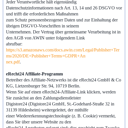
Jeder Verantwortliche hält eigenständig
Datenschutzinformationen nach Art. 13, 14 und 26 DSGVO vor
und trifft die erforderlichen Maßnahmen
zum Schutz personenbezogener Daten und zur Einhaltung der
übrigen DSGVO-Vorschriften in seinem
Unternehmen. Der Vertrag über gemeinsame Verarbeitung ist in
den AGB von AWIN unter folgendem Link
abrufbar:
https://s3.amazonaws.com/docs.awin.com/Legal/Publisher+Ter
ms/2020/DE+Publisher+Terms+GDPR+An
nex.pdf
.
eRecht24 Affiliate-Programm
Betreiber des Affiliate-Netzwerks ist die eRecht24 GmbH & Co
KG, Lietzenburger Str. 94, 10719 Berlin.
Wenn Sie auf einen eRecht24-Affiliate-Link klicken, werden
Sie zunächst an den Zahlungsdienstleister
Digistore24 (Digistore24 GmbH, St.-Godehard-Straße 32 in
31139 Hildesheim) weitergeleitet, der mithilfe
einer Wiedererkennungstechnologie (z. B. Cookie) vermerkt,
dass Sie über unsere Website zu den
eRecht24-Angeboten gelangt sind; dies geschieht zum Zwecke