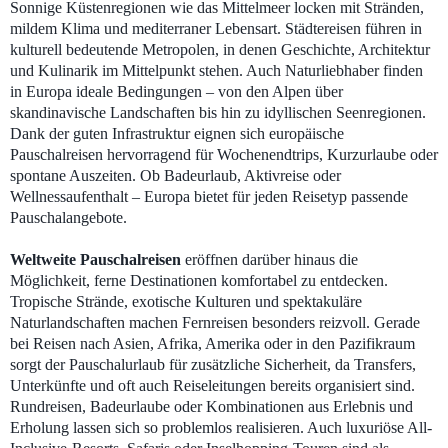
Sonnige Küstenregionen wie das Mittelmeer locken mit Stränden,
mildem Klima und mediterraner Lebensart. Städtereisen führen in
kulturell bedeutende Metropolen, in denen Geschichte, Architektur
und Kulinarik im Mittelpunkt stehen. Auch Naturliebhaber finden
in Europa ideale Bedingungen – von den Alpen über
skandinavische Landschaften bis hin zu idyllischen Seenregionen.
Dank der guten Infrastruktur eignen sich europäische
Pauschalreisen hervorragend für Wochenendtrips, Kurzurlaube oder
spontane Auszeiten. Ob Badeurlaub, Aktivreise oder
Wellnessaufenthalt – Europa bietet für jeden Reisetyp passende
Pauschalangebote.
Weltweite Pauschalreisen
eröffnen darüber hinaus die
Möglichkeit, ferne Destinationen komfortabel zu entdecken.
Tropische Strände, exotische Kulturen und spektakuläre
Naturlandschaften machen Fernreisen besonders reizvoll. Gerade
bei Reisen nach Asien, Afrika, Amerika oder in den Pazifikraum
sorgt der Pauschalurlaub für zusätzliche Sicherheit, da Transfers,
Unterkünfte und oft auch Reiseleitungen bereits organisiert sind.
Rundreisen, Badeurlaube oder Kombinationen aus Erlebnis und
Erholung lassen sich so problemlos realisieren. Auch luxuriöse All-