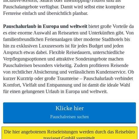
Inclusive-Resorts, Safaris oder Inselhopping-Touren sind als
Pauschalangebote verfügbar. Damit wird selbst eine komplexe
Fernreise einfach und übersichtlich planbar.
Pauschalurlaub in Europa und weltweit
bietet große Vorteile da
es eine enorme Auswahl an Reisearten und Unterkünften gibt. Von
familienfreundlichen Ferienanlagen über moderne Stadthotels bis
hin zu exklusiven Luxusresorts ist für jedes Budget und jeden
Anspruch etwas dabei. Flexible Reisedauern, unterschiedliche
Verpflegungsoptionen und attraktive Sonderangebote machen
Pauschalreisen besonders vielseitig. Zudem profitieren Reisende
von rechtlicher Absicherung und verlässlichem Kundenservice. Ob
kurzer Kurztrip oder große Traumreise – Pauschalurlaub verbindet
Komfort, Vielfalt und Entspannung und ist damit die ideale Wahl
für einen gelungenen Urlaub in Europa und weltweit.
Klicke hier
Pauschalreisen suchen
Die hier angebotenen Reiseleistungen werden durch das Reisebüro
travianet GmbH vermittelt.